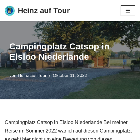
Heinz auf Tour
Zum
Inhalt
springen
Campingplatz Catsop in
Elsloo Niederlande
von
Heinz auf Tour
Oktober 11, 2022
Campingplatz Catsop in Elsloo Niederlande Bei meiner
Reise im Sommer 2022 war ich auf diesen Campingplatz.
es geht hier nicht um eine Bewertung von diesen