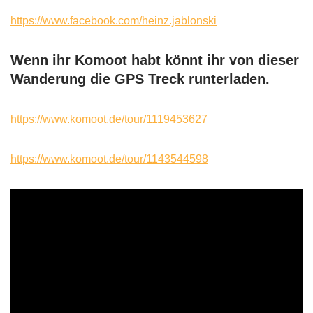
https://www.facebook.com/heinz.jablonski
Wenn ihr Komoot habt könnt ihr von dieser
Wanderung die GPS Treck runterladen.
https://www.komoot.de/tour/1119453627
https://www.komoot.de/tour/1143544598