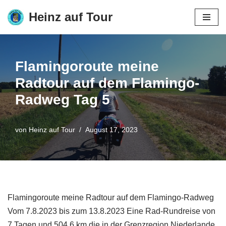
Heinz auf Tour
Zum
Inhalt
springen
Flamingoroute meine
Radtour auf dem Flamingo-
Radweg Tag 5
von
Heinz auf Tour
August 17, 2023
Flamingoroute meine Radtour auf dem Flamingo-Radweg
Vom 7.8.2023 bis zum 13.8.2023 Eine Rad-Rundreise von
7 Tagen und 504,6 km die in der Grenzregion Niederlande