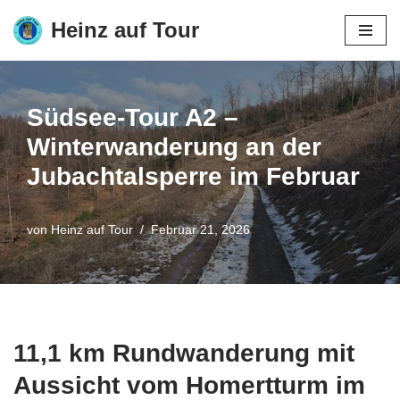
Heinz auf Tour
Zum
Inhalt
springen
Südsee-Tour A2 –
Winterwanderung an der
Jubachtalsperre im Februar
von
Heinz auf Tour
Februar 21, 2026
11,1 km Rundwanderung mit
Aussicht vom Homertturm im