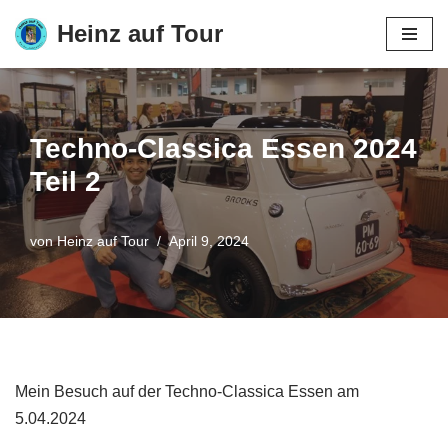
Heinz auf Tour
Zum
Inhalt
springen
Techno-Classica Essen 2024
Teil 2
von
Heinz auf Tour
April 9, 2024
Mein Besuch auf der Techno-Classica Essen am
5.04.2024