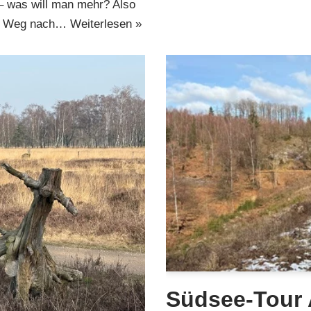
– was will man mehr? Also
en Weg nach…
Weiterlesen »
Südsee-Tour 