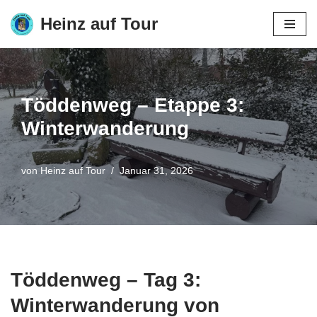
Heinz auf Tour
Zum
Inhalt
springen
Töddenweg – Etappe 3:
Winterwanderung
von
Heinz auf Tour
Januar 31, 2026
Töddenweg – Tag 3:
Winterwanderung von